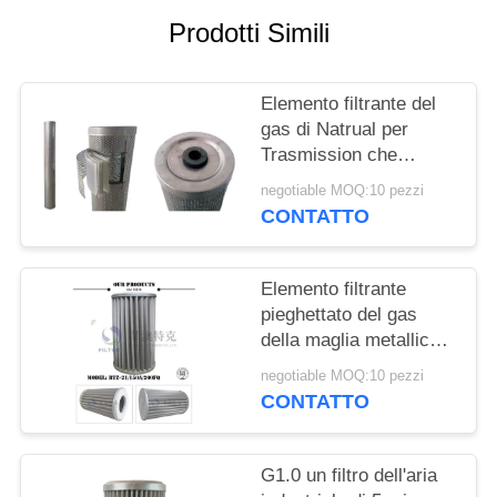
MAPPA
Prodotti Simili
DEL
SITO
Elemento filtrante del
gas di Natrual per
PRIVACY
Trasmission che
POLICY
elabora PPEF -
negotiable MOQ:10 pezzi
modello 336
CONTATTO
Elemento filtrante
pieghettato del gas
della maglia metallica
per pressione di
negotiable MOQ:10 pezzi
industria 6.4MPa della
CONTATTO
conduttura
G1.0 un filtro dell'aria