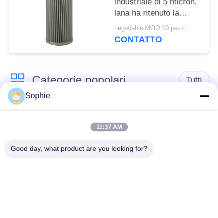
industriale di 5 micron,
lana ha ritenuto la
cartuccia di filtro dal
negotiable MOQ:10 pezzi
gas naturale
CONTATTO
Categorie popolari
Tutti
Sophie
Elemento filtrante
Elemento filtrante
della cartuccia
della foschia dell'olio
11:37 AM
Good day, what product are you looking for?
Elemento del filtro
elemento filtrante del
dell'olio idraulico
gas
Elemento filtrante
Cartuccia di filtro
dell'apparato per la
dell'aria
coalescenza