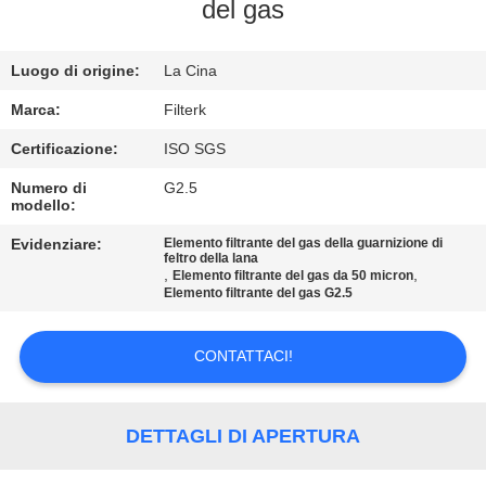
VISITA
del gas
ALLA
Luogo di origine:
La Cina
FABBRICA
Marca:
Filterk
CONTROLLO
Certificazione:
ISO SGS
DELLA
Numero di
G2.5
modello:
QUALITÀ
Evidenziare:
Elemento filtrante del gas della guarnizione di
feltro della lana
,
,
Elemento filtrante del gas da 50 micron
CONTATTACI
Elemento filtrante del gas G2.5
NOTIZIE
CONTATTACI!
CASI
DETTAGLI DI APERTURA