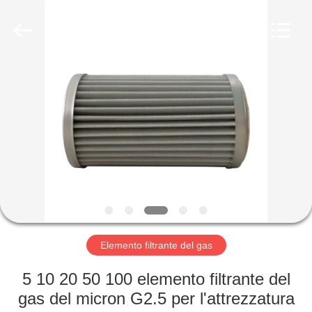
Zhangjiagang
Filterk
Filtration
Equipment
Co.,Ltd.
All
Rights
Reserved.
CASA
PRODOTTI
SPETTACOLO
VR
SU
DI
Elemento filtrante del gas
NOI
5 10 20 50 100 elemento filtrante del
gas del micron G2.5 per l'attrezzatura